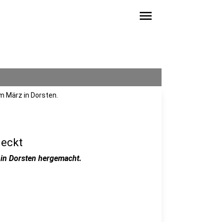
menu
im März in Dorsten.
deckt
 in Dorsten hergemacht.