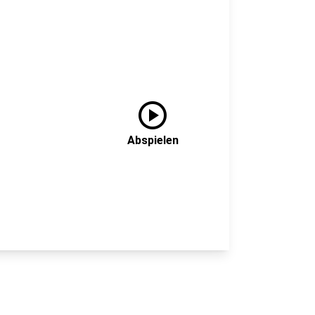
play_circle
Abspielen