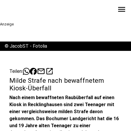
menu
Anzeige
©
JacobST - Fotolia
mail
open_in_new
Teilen:
Milde Strafe nach bewaffnetem
Kiosk-Überfall
Nach einem bewaffneten Raubüberfall auf einen
Kiosk in Recklinghausen sind zwei Teenager mit
einer vergleichsweise milden Strafe davon
gekommen. Das Bochumer Landgericht hat die 16
und 19 Jahre alten Teenager zu einer