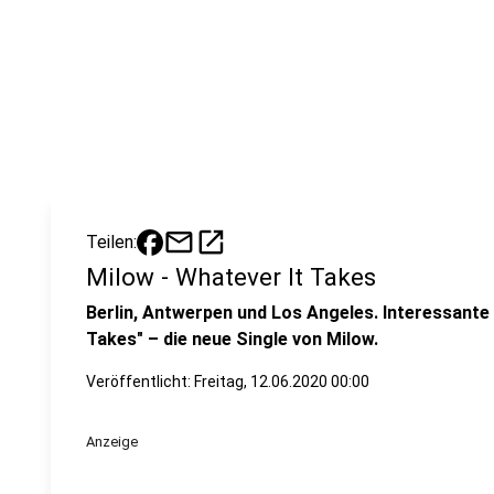
mail
open_in_new
Teilen:
Milow - Whatever It Takes
Berlin, Antwerpen und Los Angeles. Interessant
Takes" – die neue Single von Milow.
Veröffentlicht:
Freitag, 12.06.2020 00:00
Anzeige