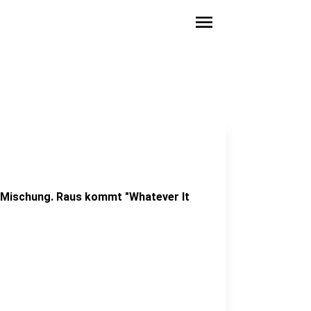
menu
e Mischung. Raus kommt "Whatever It