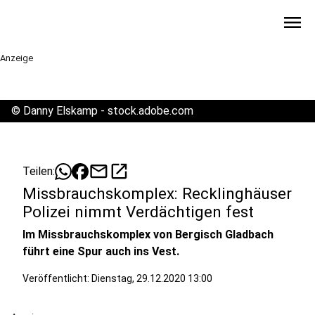
menu
Anzeige
©
Danny Elskamp - stock.adobe.com
mail
open_in_new
Teilen:
Missbrauchskomplex: Recklinghäuser
Polizei nimmt Verdächtigen fest
Im Missbrauchskomplex von Bergisch Gladbach
führt eine Spur auch ins Vest.
Veröffentlicht:
Dienstag, 29.12.2020 13:00