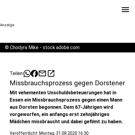
menu
Anzeige
©
Chodyra Mike - stock.adobe.com
mail
open_in_new
Teilen:
Missbrauchsprozess gegen Dorstener
Mit vehementen Unschuldsbeteuerungen hat in
Essen ein Missbrauchsprozess gegen einen Mann
aus Dorsten begonnen. Dem 67-Jährigen wird
vorgeworfen, ein anfangs erst zehnjähriges
Mädchen missbraucht und dabei gefilmt zu haben.
Veröffentlicht:
Montag, 31.08.2020 16:30