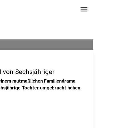
menu
 von Sechsjähriger
u einem mutmaßlichen Familiendrama
echsjährige Tochter umgebracht haben.