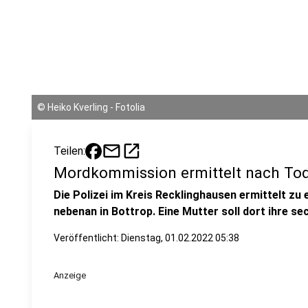
©
Heiko Kverling - Fotolia
mail
open_in_new
Teilen:
Mordkommission ermittelt nach Tod
Die Polizei im Kreis Recklinghausen ermittelt z
nebenan in Bottrop. Eine Mutter soll dort ihre s
Veröffentlicht:
Dienstag, 01.02.2022 05:38
Anzeige