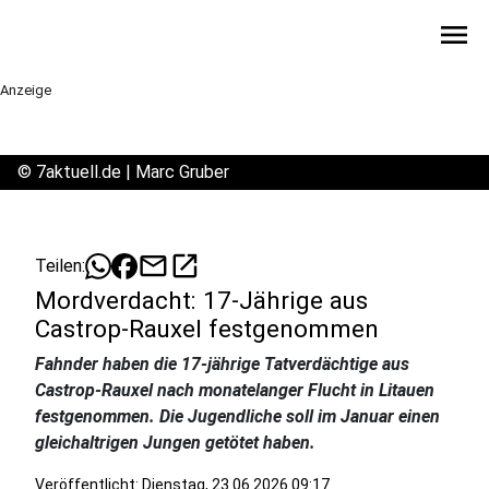
menu
Anzeige
©
7aktuell.de | Marc Gruber
mail
open_in_new
Teilen:
Mordverdacht: 17-Jährige aus
Castrop-Rauxel festgenommen
Fahnder haben die 17-jährige Tatverdächtige aus
Castrop-Rauxel nach monatelanger Flucht in Litauen
festgenommen. Die Jugendliche soll im Januar einen
gleichaltrigen Jungen getötet haben.
Veröffentlicht:
Dienstag, 23.06.2026 09:17