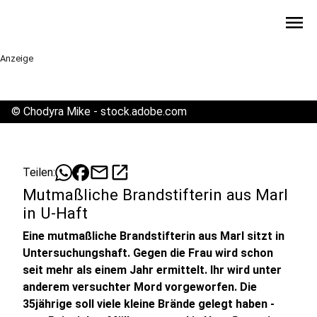
menu
Anzeige
©
Chodyra Mike - stock.adobe.com
mail
open_in_new
Teilen:
Mutmaßliche Brandstifterin aus Marl
in U-Haft
Eine mutmaßliche Brandstifterin aus Marl sitzt in
Untersuchungshaft. Gegen die Frau wird schon
seit mehr als einem Jahr ermittelt. Ihr wird unter
anderem versuchter Mord vorgeworfen. Die
35jährige soll viele kleine Brände gelegt haben -