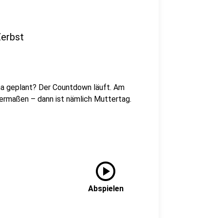
Zerbst
a geplant? Der Countdown läuft. Am
termaßen – dann ist nämlich Muttertag.
play_circle
Abspielen