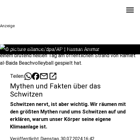
menu
Anzeige
©
picture alliance/dpa/AP | Hassan Ammar
mail
open_in_new
Teilen:
Mythen und Fakten über das
Schwitzen
Schwitzen nervt, ist aber wichtig. Wir räumen mit
den größten Mythen rund ums Schwitzen auf und
erklären, warum unser Körper seine eigene
Klimaanlage ist.
Veröffentlicht:
Dienstag, 30.07.2024 16:42