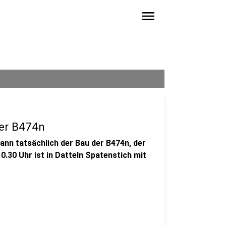
menu
der B474n
 dann tatsächlich der Bau der B474n, der
.30 Uhr ist in Datteln Spatenstich mit