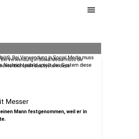
menu
. Bei Verwendung in Social Media muss die
richtenbild spielt das System diese
t Messer
 einen Mann festgenommen, weil er in
te.