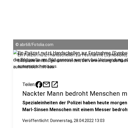
©
abr68/Fotolia.com
Ein Polizist nutzt Handschellen zur Festnahme (Symbolbild)
Bildquelle am Bild genannt werden; bei Verwendung als Nach
automatisch mit aus.
mail
open_in_new
Teilen:
Nackter Mann bedroht Menschen mi
Spezialeinheiten der Polizei haben heute morgen
Marl-Sinsen Menschen mit einem Messer bedroh
Veröffentlicht:
Donnerstag, 28.04.2022 13:03