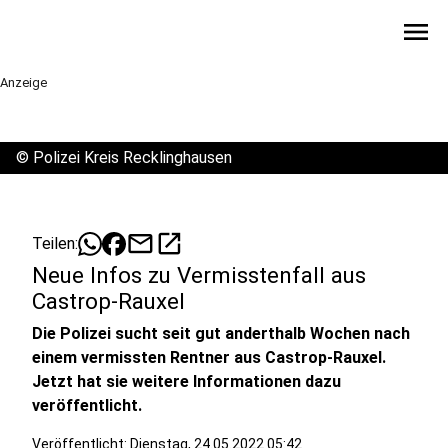
menu
Anzeige
©
Polizei Kreis Recklinghausen
mail
open_in_new
Teilen:
Neue Infos zu Vermisstenfall aus
Castrop-Rauxel
Die Polizei sucht seit gut anderthalb Wochen nach
einem vermissten Rentner aus Castrop-Rauxel.
Jetzt hat sie weitere Informationen dazu
veröffentlicht.
Veröffentlicht:
Dienstag, 24.05.2022 05:42