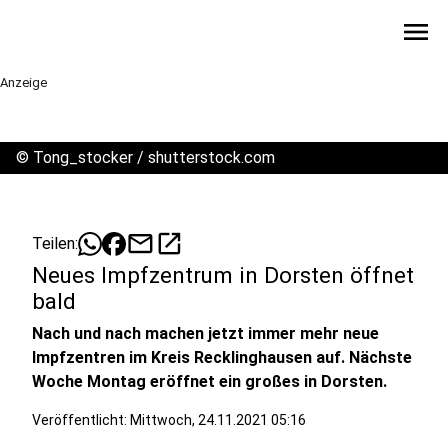
menu
Anzeige
©
Tong_stocker / shutterstock.com
mail
open_in_new
Teilen:
Neues Impfzentrum in Dorsten öffnet
bald
Nach und nach machen jetzt immer mehr neue
Impfzentren im Kreis Recklinghausen auf. Nächste
Woche Montag eröffnet ein großes in Dorsten.
Veröffentlicht:
Mittwoch, 24.11.2021 05:16