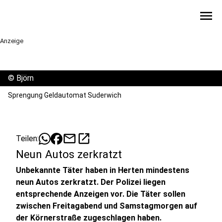
menu
Anzeige
©
Björn
Sprengung Geldautomat Suderwich
mail
open_in_new
Teilen:
Neun Autos zerkratzt
Unbekannte Täter haben in Herten mindestens
neun Autos zerkratzt. Der Polizei liegen
entsprechende Anzeigen vor. Die Täter sollen
zwischen Freitagabend und Samstagmorgen auf
der Körnerstraße zugeschlagen haben.