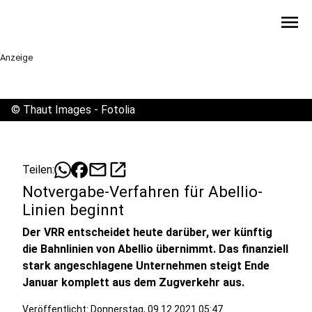
menu
Anzeige
©
Thaut Images - Fotolia
mail
open_in_new
Teilen:
Notvergabe-Verfahren für Abellio-
Linien beginnt
Der VRR entscheidet heute darüber, wer künftig
die Bahnlinien von Abellio übernimmt. Das finanziell
stark angeschlagene Unternehmen steigt Ende
Januar komplett aus dem Zugverkehr aus.
Veröffentlicht:
Donnerstag, 09.12.2021 05:47