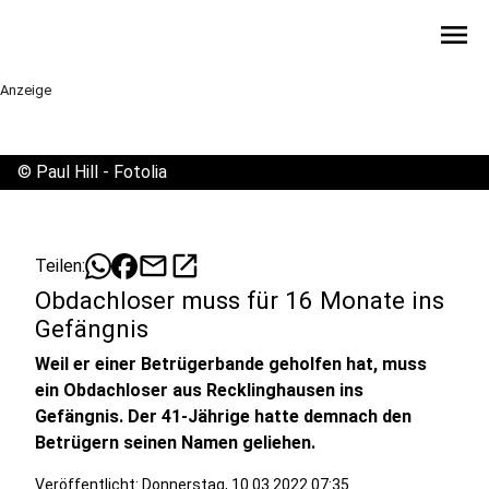
menu
Anzeige
©
Paul Hill - Fotolia
mail
open_in_new
Teilen:
Obdachloser muss für 16 Monate ins
Gefängnis
Weil er einer Betrügerbande geholfen hat, muss
ein Obdachloser aus Recklinghausen ins
Gefängnis. Der 41-Jährige hatte demnach den
Betrügern seinen Namen geliehen.
Veröffentlicht:
Donnerstag, 10.03.2022 07:35