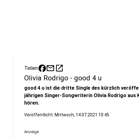
mail
open_in_new
Teilen:
Olivia Rodrigo - good 4 u
good 4 u ist die dritte Single des kürzlich veröf
jährigen Singer-Songwriterin Olivia Rodrigo aus K
hören.
Veröffentlicht:
Mittwoch, 14.07.2021 10:45
Anzeige