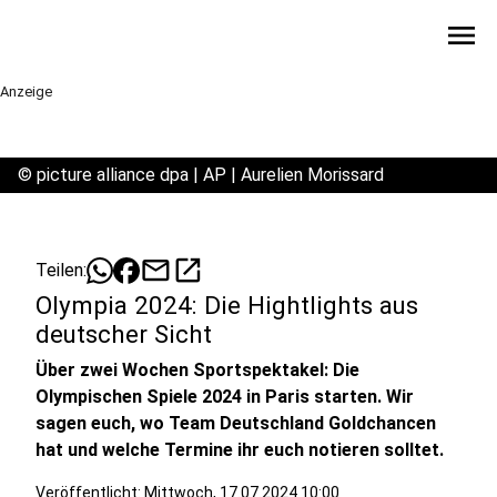
menu
Anzeige
©
picture alliance dpa | AP | Aurelien Morissard
mail
open_in_new
Teilen:
Olympia 2024: Die Hightlights aus
deutscher Sicht
Über zwei Wochen Sportspektakel: Die
Olympischen Spiele 2024 in Paris starten. Wir
sagen euch, wo Team Deutschland Goldchancen
hat und welche Termine ihr euch notieren solltet.
Veröffentlicht:
Mittwoch, 17.07.2024 10:00