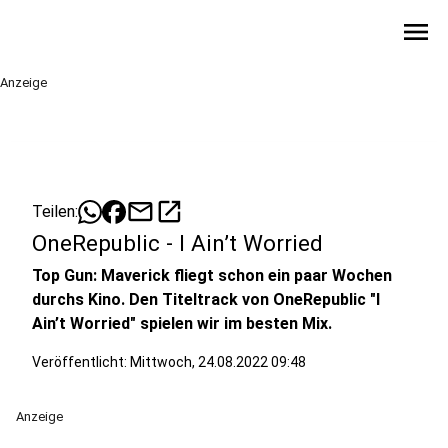
menu
Anzeige
mail
open_in_new
Teilen:
OneRepublic - I Ain’t Worried
Top Gun: Maverick fliegt schon ein paar Wochen
durchs Kino. Den Titeltrack von OneRepublic "I
Ain’t Worried" spielen wir im besten Mix.
Veröffentlicht:
Mittwoch, 24.08.2022 09:48
Anzeige