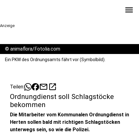
menu
Anzeige
©
animaflora/Fotolia.com
Ein PKW des Ordnungsamts fährt vor (Symbolbild).
mail
open_in_new
Teilen:
Ordnungdienst soll Schlagstöcke
bekommen
Die Mitarbeiter vom Kommunalen Ordnungdienst in
Herten sollen bald mit richtigen Schlagstöcken
unterwegs sein, so wie die Polizei.