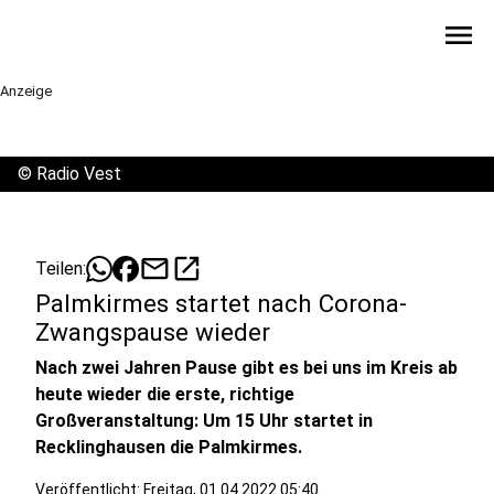
menu
Anzeige
©
Radio Vest
mail
open_in_new
Teilen:
Palmkirmes startet nach Corona-
Zwangspause wieder
Nach zwei Jahren Pause gibt es bei uns im Kreis ab
heute wieder die erste, richtige
Großveranstaltung: Um 15 Uhr startet in
Recklinghausen die Palmkirmes.
Veröffentlicht:
Freitag, 01.04.2022 05:40