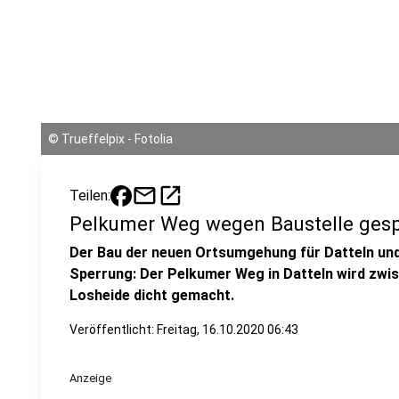
©
Trueffelpix - Fotolia
mail
open_in_new
Teilen:
Pelkumer Weg wegen Baustelle gesp
Der Bau der neuen Ortsumgehung für Datteln und
Sperrung: Der Pelkumer Weg in Datteln wird zwi
Losheide dicht gemacht.
Veröffentlicht:
Freitag, 16.10.2020 06:43
Anzeige