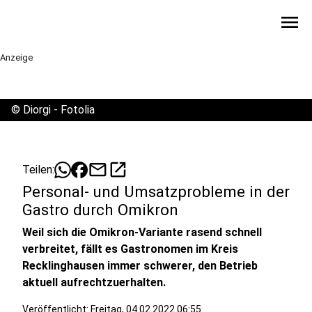
menu
Anzeige
©
Diorgi - Fotolia
mail
open_in_new
Teilen:
Personal- und Umsatzprobleme in der
Gastro durch Omikron
Weil sich die Omikron-Variante rasend schnell
verbreitet, fällt es Gastronomen im Kreis
Recklinghausen immer schwerer, den Betrieb
aktuell aufrechtzuerhalten.
Veröffentlicht:
Freitag, 04.02.2022 06:55