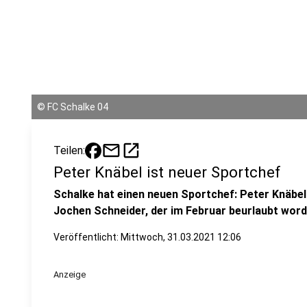
©
FC Schalke 04
mail
open_in_new
Teilen:
Peter Knäbel ist neuer Sportchef
Schalke hat einen neuen Sportchef: Peter Knäbel w
Jochen Schneider, der im Februar beurlaubt word
Veröffentlicht:
Mittwoch, 31.03.2021 12:06
Anzeige