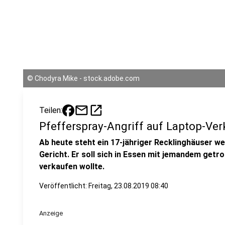
©
Chodyra Mike - stock.adobe.com
mail
open_in_new
Teilen:
Pfefferspray-Angriff auf Laptop-Ver
Ab heute steht ein 17-jähriger Recklinghäuser w
Gericht. Er soll sich in Essen mit jemandem getr
verkaufen wollte.
Veröffentlicht:
Freitag, 23.08.2019 08:40
Anzeige