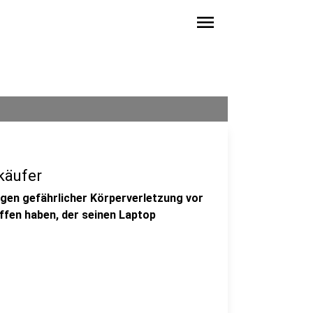
menu
käufer
egen gefährlicher Körperverletzung vor
offen haben, der seinen Laptop