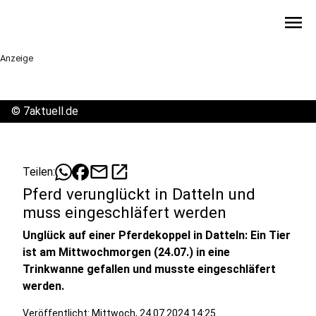
menu
Anzeige
©
7aktuell.de
mail
open_in_new
Teilen:
Pferd verunglückt in Datteln und
muss eingeschläfert werden
Unglück auf einer Pferdekoppel in Datteln: Ein Tier
ist am Mittwochmorgen (24.07.) in eine
Trinkwanne gefallen und musste eingeschläfert
werden.
Veröffentlicht:
Mittwoch, 24.07.2024 14:25