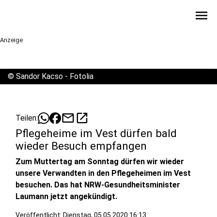
menu
Anzeige
©
Sandor Kacso - Fotolia
mail
open_in_new
Teilen:
Pflegeheime im Vest dürfen bald
wieder Besuch empfangen
Zum Muttertag am Sonntag dürfen wir wieder
unsere Verwandten in den Pflegeheimen im Vest
besuchen. Das hat NRW-Gesundheitsminister
Laumann jetzt angekündigt.
Veröffentlicht:
Dienstag, 05.05.2020 16:13