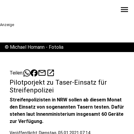
menu
Anzeige
©
Michael Homann - Fotolia
mail
open_in_new
Teilen:
Pilotporjekt zu Taser-Einsatz für
Streifenpolizei
Streifenpolizisten in NRW sollen ab diesem Monat
den Einsatz von sogenannten Tasern testen. Dafür
stehen laut Innenministerium insgesamt 60 Geräte
zur Verfügung.
Veröffentlicht:
Dienstag, 05.01.2021 07:14