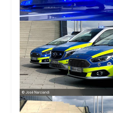
©
José Narciandi