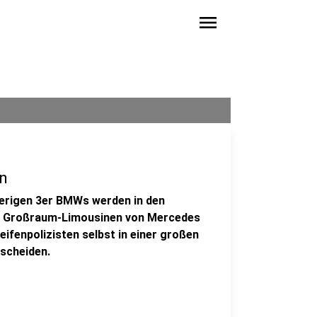
menu
n
herigen 3er BMWs werden in den
e Großraum-Limousinen von Mercedes
eifenpolizisten selbst in einer großen
tscheiden.