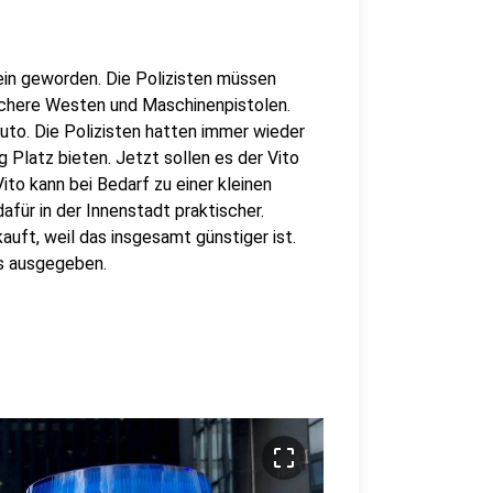
ein geworden. Die Polizisten müssen
chere Westen und Maschinenpistolen.
Auto. Die Polizisten hatten immer wieder
 Platz bieten. Jetzt sollen es der Vito
to kann bei Bedarf zu einer kleinen
für in der Innenstadt praktischer.
uft, weil das insgesamt günstiger ist.
os ausgegeben.
crop_free