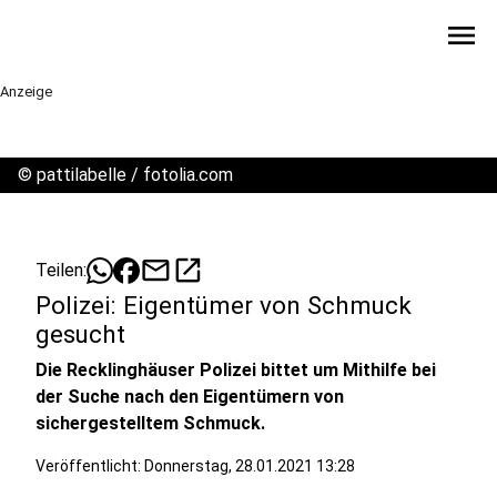
menu
Anzeige
©
pattilabelle / fotolia.com
mail
open_in_new
Teilen:
Polizei: Eigentümer von Schmuck
gesucht
Die Recklinghäuser Polizei bittet um Mithilfe bei
der Suche nach den Eigentümern von
sichergestelltem Schmuck.
Veröffentlicht:
Donnerstag, 28.01.2021 13:28