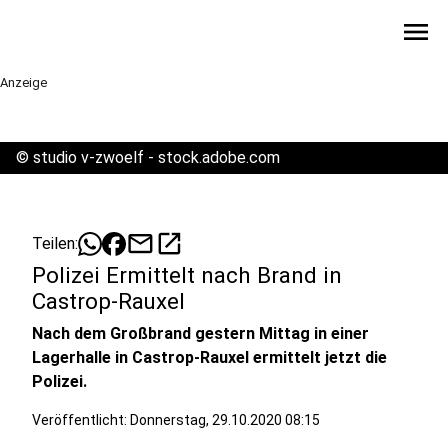
menu
Anzeige
©
studio v-zwoelf - stock.adobe.com
mail
open_in_new
Teilen:
Polizei Ermittelt nach Brand in
Castrop-Rauxel
Nach dem Großbrand gestern Mittag in einer
Lagerhalle in Castrop-Rauxel ermittelt jetzt die
Polizei.
Veröffentlicht:
Donnerstag, 29.10.2020 08:15