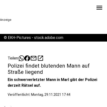
menu
Anzeige
©
EKH-Pictures - stock.adobe.com
mail
open_in_new
Teilen:
Polizei findet blutenden Mann auf
Straße liegend
Ein schwerverletzter Mann in Marl gibt der Polizei
derzeit Rätsel auf.
Veröffentlicht:
Montag, 29.11.2021 17:44