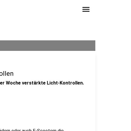
menu
ollen
ser Woche verstärkte Licht-Kontrollen.
rädern oder auch E-Scootern die