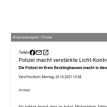
©
lassedesignen - Fotolia
mail
open_in_new
Teilen:
Polizei macht verstärkte Licht-Kontr
Die Polizei im Kreis Recklinghausen macht in die
Veröffentlicht:
Montag, 25.10.2021 13:58
Anzeige
Sie achtet darauf, dass an Autos, Motorrädern, Fahr