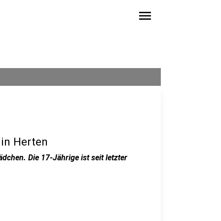
menu
 in Herten
chen. Die 17-Jährige ist seit letzter