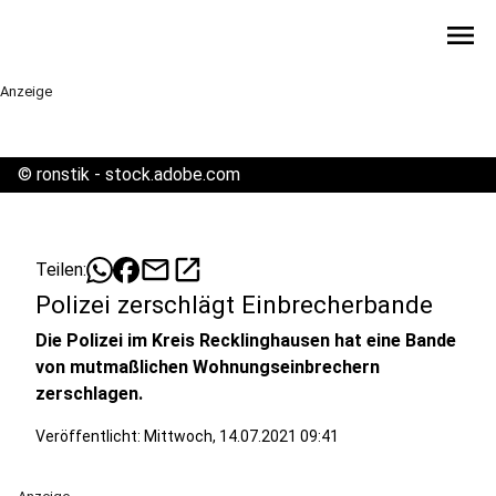
menu
Anzeige
©
ronstik - stock.adobe.com
mail
open_in_new
Teilen:
Polizei zerschlägt Einbrecherbande
Die Polizei im Kreis Recklinghausen hat eine Bande
von mutmaßlichen Wohnungseinbrechern
zerschlagen.
Veröffentlicht:
Mittwoch, 14.07.2021 09:41