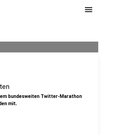
menu
iten
einem bundesweiten Twitter-Marathon
den mit.