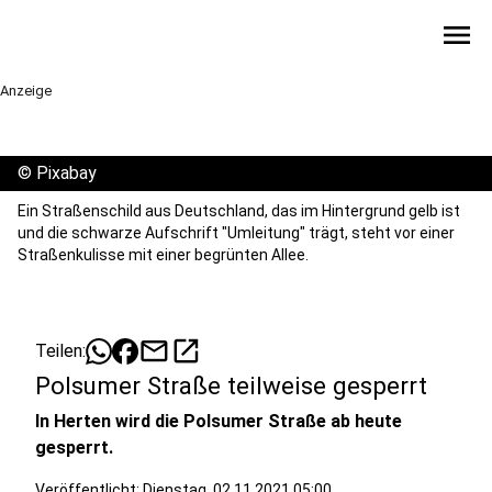
menu
Anzeige
©
Pixabay
Ein Straßenschild aus Deutschland, das im Hintergrund gelb ist
und die schwarze Aufschrift "Umleitung" trägt, steht vor einer
Straßenkulisse mit einer begrünten Allee.
mail
open_in_new
Teilen:
Polsumer Straße teilweise gesperrt
In Herten wird die Polsumer Straße ab heute
gesperrt.
Veröffentlicht:
Dienstag, 02.11.2021 05:00