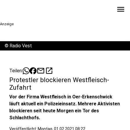
menu
Anzeige
©
Radio Vest
mail
open_in_new
Teilen:
Protestler blockieren Westfleisch-
Zufahrt
Vor der Firma Westfleisch in Oer-Erkenschwick
läuft aktuell ein Polizeieinsatz. Mehrere Aktivisten
blockieren seit heute Morgen ein Tor des
Schlachthofs.
Veröffentlicht:
Montag, 01.02.2021 08:22