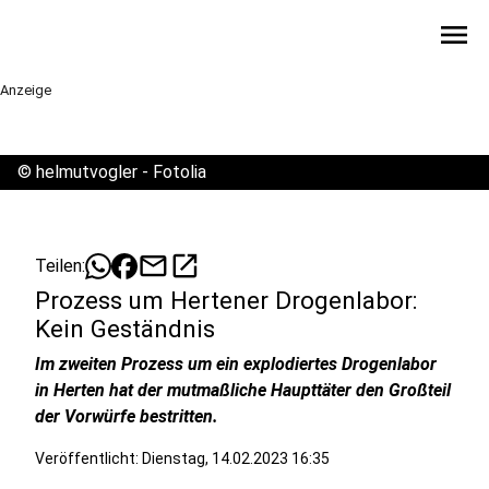
menu
Anzeige
©
helmutvogler - Fotolia
mail
open_in_new
Teilen:
Prozess um Hertener Drogenlabor:
Kein Geständnis
Im zweiten Prozess um ein explodiertes Drogenlabor
in Herten hat der mutmaßliche Haupttäter den Großteil
der Vorwürfe bestritten.
Veröffentlicht:
Dienstag, 14.02.2023 16:35