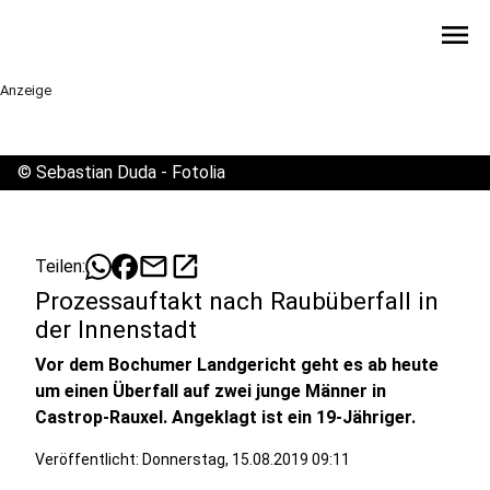
menu
Anzeige
©
Sebastian Duda - Fotolia
mail
open_in_new
Teilen:
Prozessauftakt nach Raubüberfall in
der Innenstadt
Vor dem Bochumer Landgericht geht es ab heute
um einen Überfall auf zwei junge Männer in
Castrop-Rauxel. Angeklagt ist ein 19-Jähriger.
Veröffentlicht:
Donnerstag, 15.08.2019 09:11