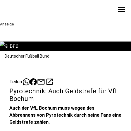
menu
Anzeige
©
DFB
Deutscher Fußball Bund
mail
open_in_new
Teilen:
Pyrotechnik: Auch Geldstrafe für VfL
Bochum
Auch der VfL Bochum muss wegen des
Abbrennens von Pyrotechnik durch seine Fans eine
Geldstrafe zahlen.