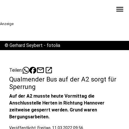
menu
Anzeige
©
Gerhard Seybert - fotolia
mail
open_in_new
Teilen:
Qualmender Bus auf der A2 sorgt für
Sperrung
Auf der A2 musste heute Vormittag die
Anschlusstelle Herten in Richtung Hannover
zeitweise gesperrt werden. Grund waren
Bergungsarbeiten.
Veröffentlicht:
Freitag, 11.03.2022 09:56