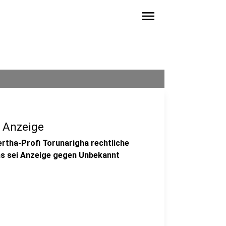
menu
t Anzeige
tha-Profi Torunarigha rechtliche
ins sei Anzeige gegen Unbekannt