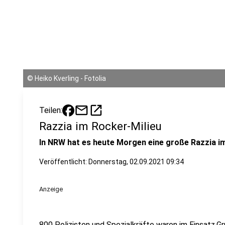
©
Heiko Kverling - Fotolia
mail
open_in_new
Teilen:
Razzia im Rocker-Milieu
In NRW hat es heute Morgen eine große Razzia i
Veröffentlicht:
Donnerstag, 02.09.2021 09:34
Anzeige
800 Polizisten und Spezialkräfte waren im Einsatz.G