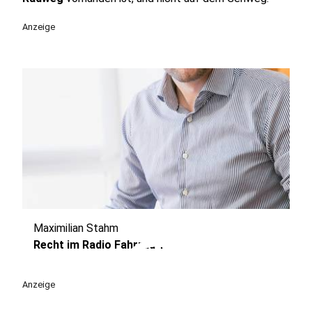
Anzeige
Maximilian Stahm
play_circle
Recht im Radio Fahrrad 1
Anzeige