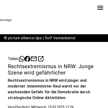
menu
Anzeige
©
picture alliance/dpa | Rolf Vennenbernd
mail
open_in_new
Teilen:
Rechtsextremismus in NRW: Junge
Szene wird gefährlicher
Rechtsextremismus in NRW wird jünger und
moderner. Innenminister Reul warnt vor der
wachsenden Gefahr für die Demokratie durch
strategische Online-Aktivitäten.
Veröffentlicht:
Mittwoch, 19.03.2025 12:26