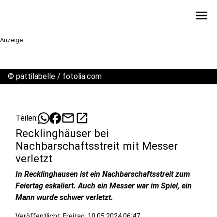
menu
Anzeige
©
pattilabelle / fotolia.com
mail
open_in_new
Teilen:
Recklinghäuser bei
Nachbarschaftsstreit mit Messer
verletzt
In Recklinghausen ist ein Nachbarschaftsstreit zum
Feiertag eskaliert. Auch ein Messer war im Spiel, ein
Mann wurde schwer verletzt.
Veröffentlicht:
Freitag, 10.05.2024 06:47