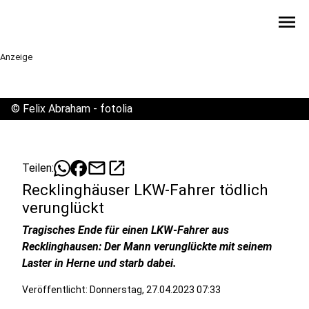
menu
Anzeige
©
Felix Abraham - fotolia
mail
open_in_new
Teilen:
Recklinghäuser LKW-Fahrer tödlich
verunglückt
Tragisches Ende für einen LKW-Fahrer aus
Recklinghausen: Der Mann verunglückte mit seinem
Laster in Herne und starb dabei.
Veröffentlicht:
Donnerstag, 27.04.2023 07:33